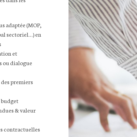
lus adaptée (MOP,
al sectoriel…) en
s
tion et
 ou dialogue
 des premiers
u budget
ndues & valeur
es contractuelles