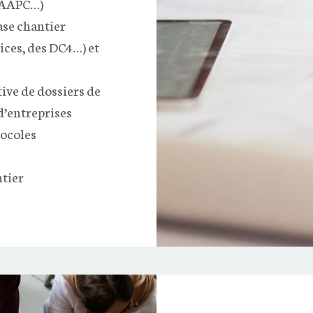
, AAPC…)
ase chantier
ices, des DC4…) et
ive de dossiers de
d’entreprises
tocoles
ntier