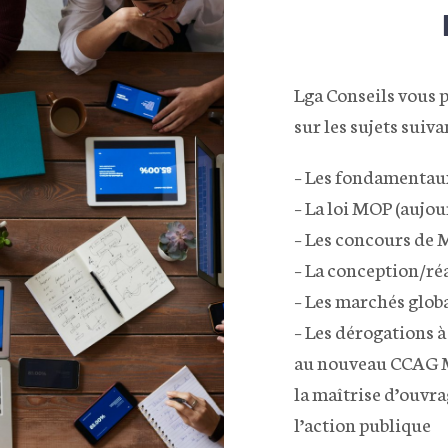
Lga Conseils vous 
sur les sujets suivan
– Les fondamentaux
– La loi MOP (aujou
– Les concours de
– La conception/ré
– Les marchés glob
– Les dérogations 
au nouveau CCAG MO
la maîtrise d’ouvrag
l’action publique